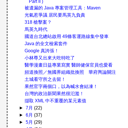
Part II )
被遺漏的 Java 專案管理工具：Maven
光氣惹爭議 居民要馬英九負責
318 槍擊案？
馬英九時代
國道台北總站啟用 49條客運路線集中發車
Java 的全文檢索套件
Google 真誇張！
小林尊又出來大吃特吃了
醫學漫畫日益專業寫實 醫師健保官員也愛看
頻道換照／無國界組織批換照 華府輿論關注
土城看守所之去留！
果然官字兩個口，以為喊水會結凍！
台灣的政治新聞果然很氾濫！
擷取 XML 中不重覆的某元素值
►
7月
(22)
►
6月
(37)
►
5月
(29)