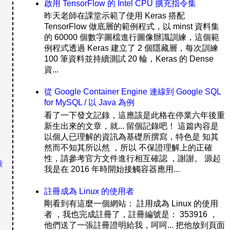
啟用 TensorFlow 的 Intel CPU 擴充指令集
昨天老師在課堂示範了使用 Keras 搭配
TensorFlow 做底層的範例程式，以 minst 資料集
的 60000 個數字圖檔進行圖像辦識訓練，這個範
例程式透過 Keras 建立了 2 個隱藏層，每次訓練
100 筆資料並持續測試 20 輪，Keras 的 Dense
資...
從 Google Container Engine 連線到 Google SQL
for MySQL / 以 Java 為例
看了一下發文記錄，這應該是此格在停業六年後重
新生出來的文章，就... 留個記錄吧！ 這篇內容是
以個人已理解的資訊為基礎所撰寫，特色是 知其
然而不知其所以然 ，所以 不保證理解上的正確
性，請參考官方文件進行相互確認 ，謝謝。 源起
章
我是在 2016 年時開始接觸容器應用...
註冊成為 Linux 的使用者
剛看到有這麼一個網站： 註用成為 Linux 的使用
者 ，我也完成註冊了，註冊編號是： 353916 ，
他們送了一張註冊證明給我，呵呵... 把他放到頁面