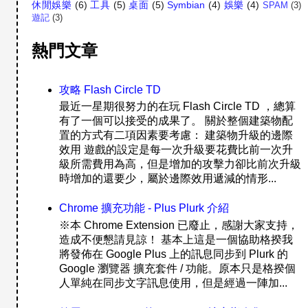
休閒娛樂
(6)
工具
(5)
桌面
(5)
Symbian
(4)
娛樂
(4)
SPAM
(3)
遊記
(3)
熱門文章
攻略 Flash Circle TD
最近一星期很努力的在玩 Flash Circle TD ，總算
有了一個可以接受的成果了。 關於整個建築物配
置的方式有二項因素要考慮： 建築物升級的邊際
效用 遊戲的設定是每一次升級要花費比前一次升
級所需費用為高，但是增加的攻擊力卻比前次升級
時增加的還要少，屬於邊際效用遞減的情形...
Chrome 擴充功能 - Plus Plurk 介紹
※本 Chrome Extension 已廢止，感謝大家支持，
造成不便懇請見諒！ 基本上這是一個協助格揆我
將發佈在 Google Plus 上的訊息同步到 Plurk 的
Google 瀏覽器 擴充套件 / 功能。原本只是格揆個
人單純在同步文字訊息使用，但是經過一陣加...