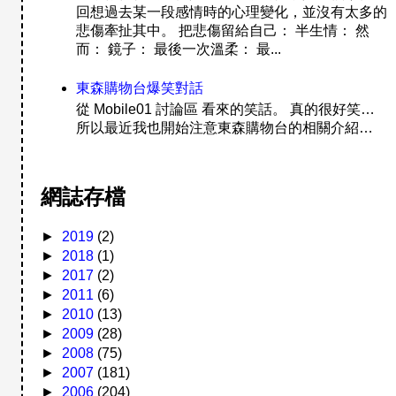
回想過去某一段感情時的心理變化，並沒有太多的
悲傷牽扯其中。 把悲傷留給自己： 半生情： 然
而： 鏡子： 最後一次溫柔： 最...
東森購物台爆笑對話
從 Mobile01 討論區 看來的笑話。 真的很好笑…
所以最近我也開始注意東森購物台的相關介紹…
網誌存檔
►
2019
(2)
►
2018
(1)
►
2017
(2)
►
2011
(6)
►
2010
(13)
►
2009
(28)
►
2008
(75)
►
2007
(181)
►
2006
(204)