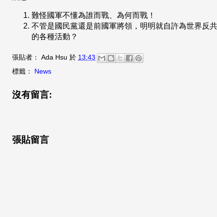
難怪國軍不懂為誰而戰、為何而戰！
不管是國民黨還是前國軍將領，明明就自許為世界反
的各種活動？
張貼者：
Ada Hsu
於
13:43
標籤：
News
沒有留言:
張貼留言