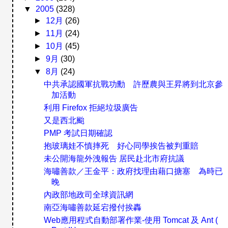
▼
2005
(328)
►
12月
(26)
►
11月
(24)
►
10月
(45)
►
9月
(30)
▼
8月
(24)
中共承認國軍抗戰功勳 許歷農與王昇將到北京參
加活動
利用 Firefox 拒絕垃圾廣告
又是西北颱
PMP 考試日期確認
抱玻璃娃不慎摔死 好心同學挨告被判重賠
未公開海龍外洩報告 居民赴北市府抗議
海嘯善款／王金平：政府找理由藉口搪塞 為時已
晚
內政部地政司全球資訊網
南亞海嘯善款延宕撥付挨轟
Web應用程式自動部署作業-使用 Tomcat 及 Ant (